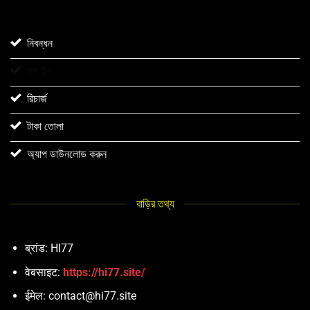
নিবন্ধন
লগ ইন
রিচার্জ
টাকা তোলা
অ্যাপ ডাউনলোড করুন
বাড়ির তথ্য
ब्रांड: HI77
वेबसाइट:
https://hi77.site/
ईमेल:
contact@hi77.site