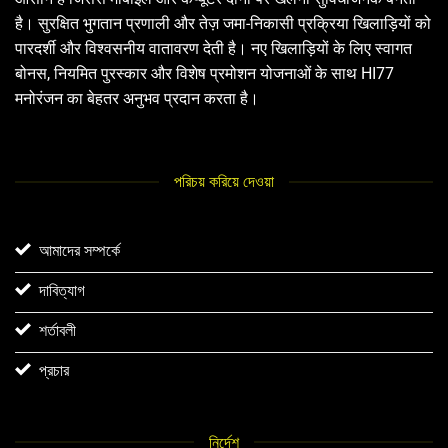
है। सुरक्षित भुगतान प्रणाली और तेज़ जमा-निकासी प्रक्रिया खिलाड़ियों को
पारदर्शी और विश्वसनीय वातावरण देती है। नए खिलाड़ियों के लिए स्वागत
बोनस, नियमित पुरस्कार और विशेष प्रमोशन योजनाओं के साथ HI77
मनोरंजन का बेहतर अनुभव प्रदान करता है।
পরিচয় করিয়ে দেওয়া
আমাদের সম্পর্কে
দাবিত্যাগ
শর্তাবলী
প্রচার
নির্দেশ