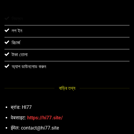
নিবন্ধন
লগ ইন
রিচার্জ
টাকা তোলা
অ্যাপ ডাউনলোড করুন
বাড়ির তথ্য
ब्रांड: HI77
वेबसाइट:
https://hi77.site/
ईमेल:
contact@hi77.site